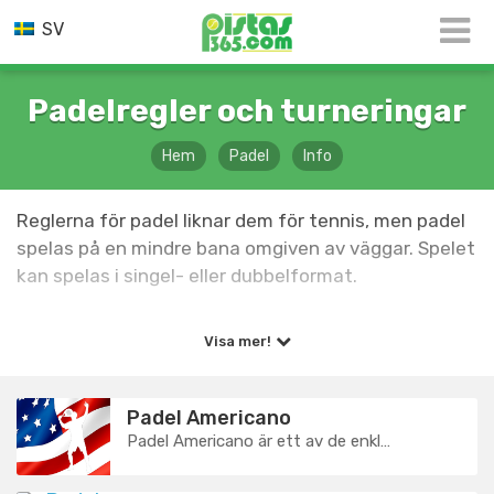
SV
Padelregler och turneringar
Hem
Padel
Info
Reglerna för padel liknar dem för tennis, men padel
spelas på en mindre bana omgiven av väggar. Spelet
kan spelas i singel- eller dubbelformat.
Regler för padel
Visa mer!
Poängsystem i padel
Padel Americano
Padel Americano är ett av de enklaste och mest uppskattade sätten att...
Padeltennis spelas vanligtvis i tre set, där varje set
består av sex matcher. Vinnaren av ett set är det