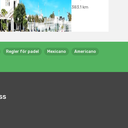
383.1 km
Regler för padel
Mexicano
Americano
ss