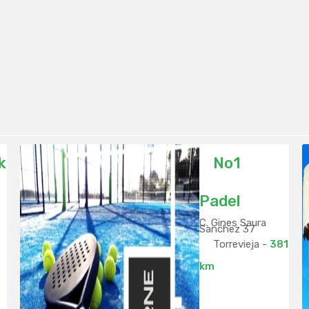
k
No1
Padel
C. Gines Saura
Sanchez 37
Torrevieja -
381
km