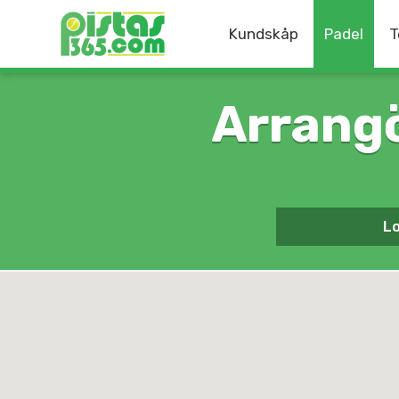
Kundskåp
Padel
T
Arrang
Lo