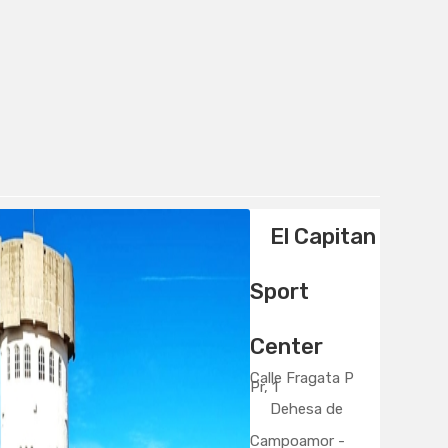
El Capitan
Sport
Center
Calle Fragata P
Pr, 1
Dehesa de
Campoamor -