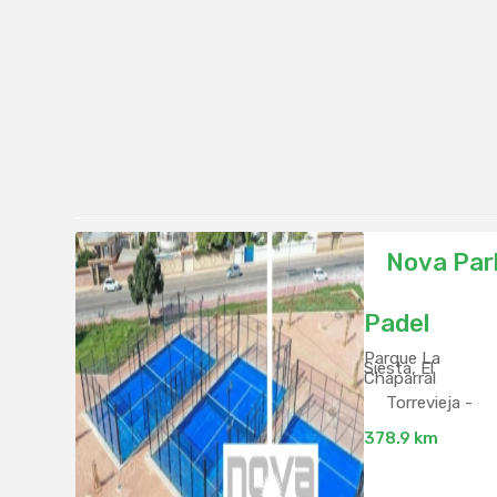
Nova Par
Padel
Parque La
Siesta, El
Chaparral
Torrevieja -
378.9 km