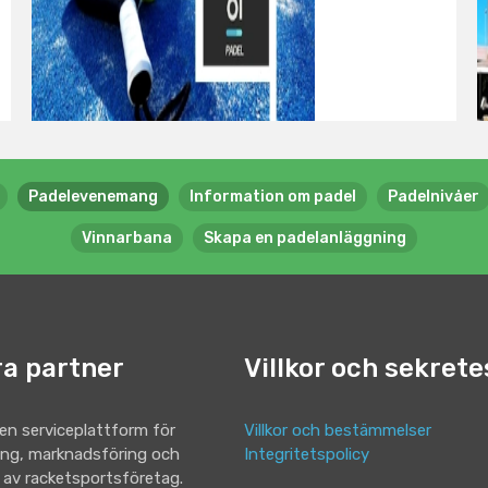
Padelevenemang
Information om padel
Padelnivåer
Vinnarbana
Skapa en padelanläggning
ra partner
Villkor och sekrete
 en serviceplattform för
Villkor och bestämmelser
ing, marknadsföring och
Integritetspolicy
 av racketsportsföretag.