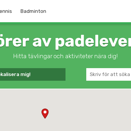
ennis
Badminton
örer av padelev
Hitta tävlingar och aktiviteter nära dig!
kalisera mig!