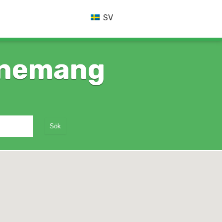
SV
enemang