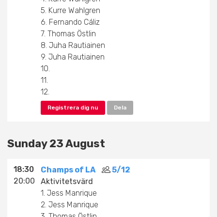
tillsammans.
5. Kurre Wahlgren
6. Fernando Cáliz
Om du inte har någon lagkamrat kommer du att
7. Thomas Östlin
få en lagkamrat genom ett lotteri som kommer
8. Juha Rautiainen
att göras på plats.
9. Juha Rautiainen
10.
11.
12.
Registrera dig nu
Dela
Sunday 23 August
18:30
Champs of LA
5/12
20:00
Aktivitetsvärd
1. Jess Manrique
2. Jess Manrique
3. Thomas Östlin