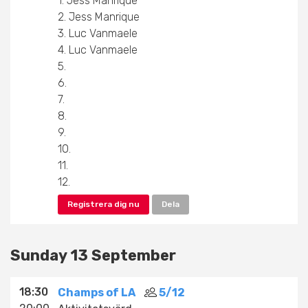
1. Jess Manrique
2. Jess Manrique
3. Luc Vanmaele
4. Luc Vanmaele
5.
6.
7.
8.
9.
10.
11.
12.
Registrera dig nu
Dela
Sunday 13 September
18:30
Champs of LA
5/12