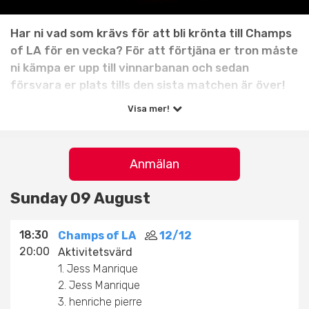
Har ni vad som krävs för att bli krönta till Champs
of LA för en vecka? För att förtjäna er tron måste
ni kämpa er upp till vinnarbanan och sedan
försvara er plats tills den sista matchen är över!
Visa mer!
Information om turneringen
Tid:
Varje söndag 18:30-20:00
Anmälan
Spelform:
*Vinnarbana Team
Sunday 09 August
Målsättning:
Vinn den sista matchen på
vinnarbanan. Ta äran och spela gratis.
18:30
Champs of LA
12/12
20:00
Aktivitetsvärd
Passar för:
Män och kvinnor nivå 5+ och uppåt
1. Jess Manrique
(kategori 4 och uppåt)
2. Jess Manrique
3. henriche pierre
Aktivitetsvärd:
Hans Bornsjö