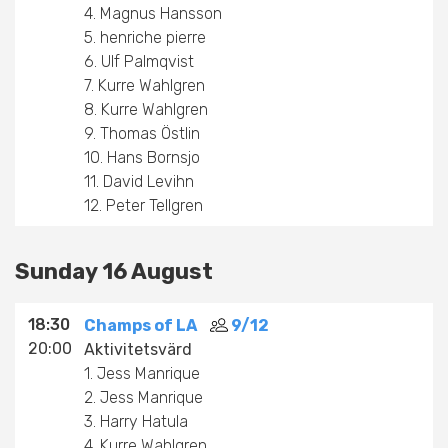
4. Magnus Hansson
Antal banor:
5. henriche pierre
3
6. Ulf Palmqvist
Antal deltagare:
12 spelare (6 lag)
7. Kurre Wahlgren
8. Kurre Wahlgren
Speltid:
1,5 timmar
9. Thomas Östlin
10. Hans Bornsjo
Pris:
8€ per spelare (betalning på plats)
11. David Levihn
12. Peter Tellgren
*Om du vill veta mer om hur denna turnering
fungerar kan du läsa mer på
denna sida
.
Sunday 16 August
Anmälan
18:30
Champs of LA
9/12
Alla spelare registrerar sig individuellt genom att
20:00
Aktivitetsvärd
klicka på en av registreringsknapparna på denna
1. Jess Manrique
sida.
2. Jess Manrique
3. Harry Hatula
Om du har en lagkamrat kan ni välja att spela
4. Kurre Wahlgren